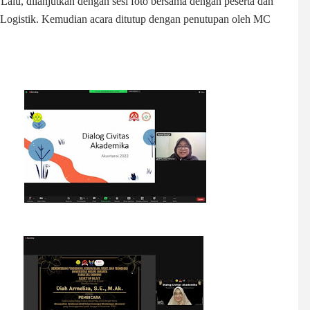
Lalu, dilanjutkan dengan sesi foto bersama dengan peserta dan
Logistik. Kemudian acara ditutup dengan penutupan oleh MC