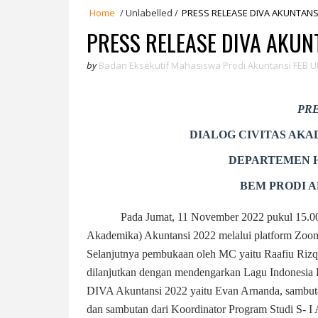
Home
/
Unlabelled
/
PRESS RELEASE DIVA AKUNTANS
PRESS RELEASE DIVA AKUN
by
Badan Eksekutif Mahasiswa Prodi Akuntansi FEB U
PR
DIALOG CIVITAS AKAD
DEPARTEMEN
BEM PRODI 
Pada Jumat, 11 November 2022 pukul 15.00
Akademika) Akuntansi 2022 melalui platform Zoom 
Selanjutnya pembukaan oleh MC yaitu Raafiu Rizqi 
dilanjutkan dengan mendengarkan Lagu Indonesia 
DIVA Akuntansi 2022 yaitu Evan Arnanda, sambuta
dan sambutan dari Koordinator Program Studi S- I A