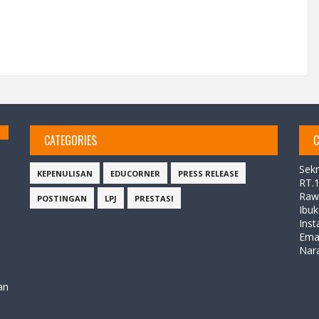
CATEGORIES
C
Sekr
KEPENULISAN
EDUCORNER
PRESS RELEASE
RT.
Raw
POSTINGAN
LPJ
PRESTASI
Ibuk
Ins
Ema
Nar
an