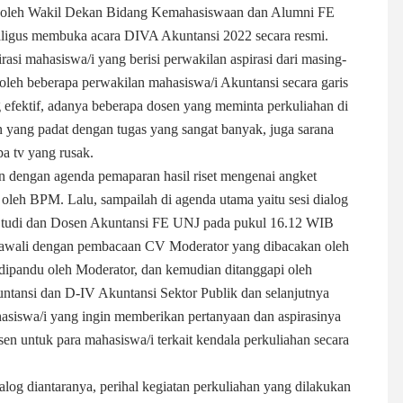
an oleh Wakil Dekan Bidang Kemahasiswaan dan Alumni FE
aligus membuka acara DIVA Akuntansi 2022 secara resmi.
asi mahasiswa/i yang berisi perwakilan aspirasi dari masing-
oleh beberapa perwakilan mahasiswa/i Akuntansi secara garis
efektif, adanya beberapa dosen yang meminta perkuliahan di
n yang padat dengan tugas yang sangat banyak, juga sarana
pa tv yang rusak.
kan dengan agenda pemaparan hasil riset mengenai angket
 oleh BPM. Lalu, sampailah di agenda utama yaitu sesi dialog
 Studi dan Dosen Akuntansi FE UNJ pada pukul 16.12 WIB
 diawali dengan pembacaan CV Moderator yang dibacakan oleh
dipandu oleh Moderator, dan kemudian ditanggapi oleh
untansi dan D-IV Akuntansi Sektor Publik dan selanjutnya
asiswa/i yang ingin memberikan pertanyaan dan aspirasinya
sen untuk para mahasiswa/i terkait kendala perkuliahan secara
alog diantaranya, perihal kegiatan perkuliahan yang dilakukan