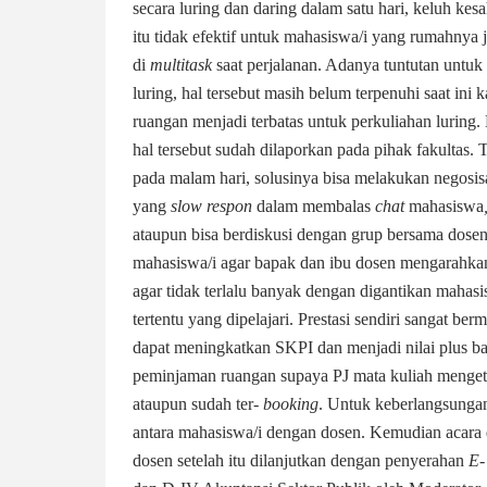
secara luring dan daring dalam satu hari, keluh kesa
itu tidak efektif untuk mahasiswa/i yang rumahnya
di
multitask
saat perjalanan. Adanya tuntutan untuk
luring, hal tersebut masih belum
terpenuhi saat in
ruangan menjadi terbatas untuk perkuliahan luring.
hal tersebut sudah dilaporkan pada pihak fakultas. 
pada malam hari, solusinya bisa melakukan negosis
yang
slow respon
dalam membalas
chat
mahasiswa
ataupun bisa berdiskusi dengan grup bersama dosen 
mahasiswa/i agar bapak dan ibu dosen mengarahkan
agar tidak terlalu banyak dengan digantikan mahas
tertentu yang dipelajari. Prestasi sendiri sangat be
dapat meningkatkan SKPI dan menjadi nilai plus bag
peminjaman ruangan supaya PJ mata kuliah mengetah
ataupun sudah ter-
booking
. Untuk keberlangsungan
antara mahasiswa/i dengan dosen. Kemudian acara
dosen setelah itu dilanjutkan dengan penyerahan
E-