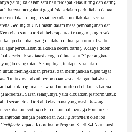
hnya yaitu jika dalam satu hari terdapat kelas luring dan daring
 jauh karena mengalami gagal fokus dalam perkuliahan dengan
 menyediakan ruangan saat perkuliahan dilakukan secara
i karena Gedung di UNJ masih dalam masa pembangunan dan
 Kemudian sarana terkait beberapa tv di ruangan yang rusak,
Terkait perkuliahan yang diadakan di luar jam normal yaitu
asi agar perkuliahan dilakukan secara daring. Adanya dosen
,
hal tersebut bisa diatasi dengan dibuat satu PJ per angkatan
yang bersangkutan. Selanjutnya, terdapat saran dari
 untuk meningkatkan prestasi dan meringankan tugas-tugas
iswa/i untuk mengikuti perlombaan sesuai dengan bab-bab
rmanfaat baik bagi mahasiswa/i dan prodi serta fakultas karena
i akreditasi. Saran selanjutnya yaitu dibuatkan platform untuk
ui secara detail terkait kelas mana yang masih kosong
 perkuliahan penting sekali dalam hal menjaga komunikasi
 dilanjutkan dengan pemberian
closing statement
oleh ibu
 Certificate
kepada Koordinator Program Studi S-I Akuntansi