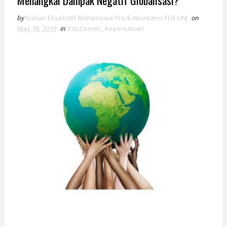
Menangkal Dampak Negatif Globalisasi?
by
Badan Eksekutif Mahasiswa Prodi Akuntansi FEB UNJ
on
May 18, 2019
in
EduCorner
,
Kepenulisan