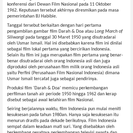
konferensi dari Dewan Film Nasional pada 11 Oktober 
1962. Keputusan tersebut akhirnya diresmikan pada masa 
pemerintahan BJ Habibie.
Tanggal tersebut berkaitan dengan hari pertama 
pengambilan gambar film Darah & Doa atau 
Long March of 
Siliwangi 
pada tanggal 30 Maret 1950 yang disutradarai 
oleh Usmar Ismail. Hal ini disebabkan karena film ini dinilai 
sebagai film lokal pertama yang bercirikan Indonesia. 
Selain itu film ini juga merupakan film pertama yang benar-
benar disutradarai oleh orang Indonesia asli dan juga 
diproduksi oleh perusahaan film milik orang Indonesia asli 
yaitu Perfini (Perusahaan Film Nasional Indonesia) dimana 
Usmar Ismail tercatat juga sebagai pendirinya.
Produksi film ‘Darah & Doa’ memicu perkembangan 
perfilman tanah air periode 1950 hingga 1962 dan kerap 
disebut sebagai awal kelahiran film Nasional.
Seiring berjalannya waktu, film Indonesia pun mulai meniti 
kesuksesan pada tahun 1980an. Hanya saja kesuksesan itu 
menurun drastis pada dekade berikutnya. Film Indonesia 
sempat dalam keadaan mati suri. Yang disebabkan oleh 
berkembang pesatnya perkembangan televisi swasta dan 