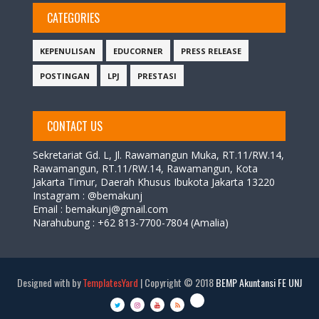
CATEGORIES
KEPENULISAN
EDUCORNER
PRESS RELEASE
POSTINGAN
LPJ
PRESTASI
CONTACT US
Sekretariat Gd. L,
Jl. Rawamangun Muka, RT.11/RW.14,
Rawamangun, RT.11/RW.14, Rawamangun, Kota
Jakarta Timur, Daerah Khusus Ibukota Jakarta 13220
Instagram : @bemakunj
Email : bemakunj@gmail.com
Narahubung :
+62 813-7700-7804 (Amalia)
Designed with by
TemplatesYard
| Copyright © 2018
BEMP Akuntansi FE UNJ