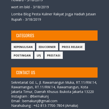
wort im bild
- 3/18/2019
Lomba Blog Pesta Kuliner Rakyat Jogja Hadiah Jutaan
Rupiah
- 3/18/2019
CATEGORIES
KEPENULISAN
EDUCORNER
PRESS RELEASE
POSTINGAN
LPJ
PRESTASI
CONTACT US
Sekretariat Gd. L,
Jl. Rawamangun Muka, RT.11/RW.14,
Rawamangun, RT.11/RW.14, Rawamangun, Kota
Jakarta Timur, Daerah Khusus Ibukota Jakarta 13220
Instagram : @bemakunj
Email : bemakunj@gmail.com
Narahubung :
+62 813-7700-7804 (Amalia)