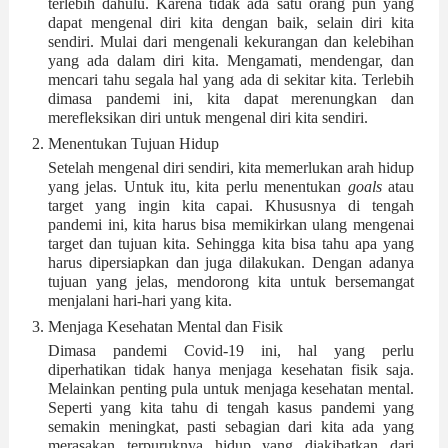
terlebih dahulu. Karena tidak ada satu orang pun yang 
dapat mengenal diri kita dengan baik, selain diri kita 
sendiri. Mulai dari mengenali kekurangan dan kelebihan 
yang ada dalam diri kita. Mengamati, mendengar, dan 
mencari tahu segala hal yang ada di sekitar kita. Terlebih 
dimasa pandemi ini, kita dapat merenungkan dan 
merefleksikan diri untuk mengenal diri kita sendiri. 
Menentukan Tujuan Hidup
Setelah mengenal diri sendiri, kita memerlukan arah hidup 
yang jelas. Untuk itu, kita perlu menentukan 
goals 
atau 
target yang ingin kita capai. Khususnya di tengah 
pandemi ini, kita harus bisa memikirkan ulang mengenai 
target dan tujuan kita. Sehingga kita bisa tahu apa yang 
harus dipersiapkan dan juga dilakukan. Dengan adanya 
tujuan yang jelas, mendorong kita untuk bersemangat 
menjalani hari-hari yang kita.
Menjaga Kesehatan Mental dan Fisik
Dimasa pandemi Covid-19 ini, hal yang perlu 
diperhatikan tidak hanya menjaga kesehatan fisik saja. 
Melainkan penting pula untuk menjaga kesehatan mental. 
Seperti yang kita tahu di tengah kasus pandemi yang 
semakin meningkat, pasti sebagian dari kita ada yang 
merasakan terpuruknya hidup yang diakibatkan dari 