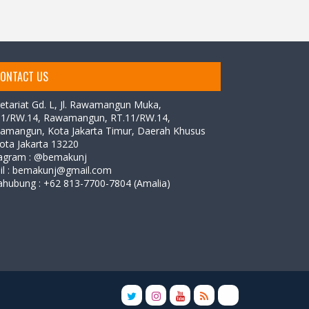
ONTACT US
etariat Gd. L,
Jl. Rawamangun Muka,
11/RW.14, Rawamangun, RT.11/RW.14,
amangun, Kota Jakarta Timur, Daerah Khusus
ota Jakarta 13220
tagram : @bemakunj
il : bemakunj@gmail.com
ahubung :
+62 813-7700-7804 (Amalia)