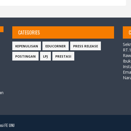
CATEGORIES
C
Sekr
KEPENULISAN
EDUCORNER
PRESS RELEASE
RT.
Raw
POSTINGAN
LPJ
PRESTASI
Ibuk
Ins
Ema
Nar
an
si FE UNJ