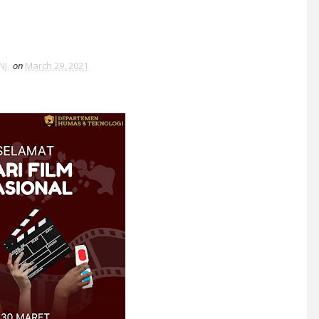
NJ
on
March 29, 2021