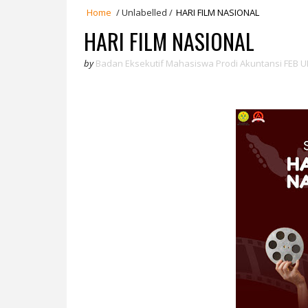
Home
/
Unlabelled
/
HARI FILM NASIONAL
HARI FILM NASIONAL
by
Badan Eksekutif Mahasiswa Prodi Akuntansi FEB U