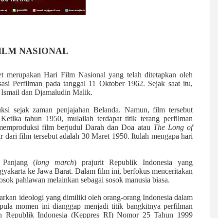
ILM NASIONAL
et merupakan Hari Film Nasional yang telah ditetapkan oleh
si Perfilman pada tanggal 11 Oktober 1962. Sejak saat itu,
 Ismail dan Djamaludin Malik.
ksi sejak zaman penjajahan Belanda. Namun, film tersebut
Ketika tahun 1950, mulailah terdapat titik terang perfilman
l memproduksi film berjudul Darah dan Doa atau
The Long of
 dari film tersebut adalah 30 Maret 1950. Itulah mengapa hari
 Panjang (
long march
) prajurit Republik Indonesia yang
gyakarta ke Jawa Barat. Dalam film ini, berfokus menceritakan
sosok pahlawan melainkan sebagai sosok manusia biasa.
rkan ideologi yang dimiliki oleh orang-orang Indonesia dalam
ula momen ini dianggap menjadi titik bangkitnya perfilman
den Republik Indonesia (Keppres RI) Nomor 25 Tahun 1999