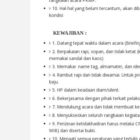
rangkaian acara PKMP.
10. Hal-hal yang belum tercantum, akan d
kondisi
KEWAJIBAN :
1. Datang tepat waktu dalam acara (Briefi
2. Berpakaian rapi, sopan, dan tidak ketat (
memakai sandal dan kaos)
3. Memakai name tag, almamater, dan identi
4. Rambut rapi dan tidak diwarnai. Untuk pri
baju.
5. HP dalam keadaan diam/silent.
6. Bekerjasama dengan pihak terkait pela
7. Mendukung acara dan tidak membuat ke
8. Menyukseskan seluruh rangkaian kegia
9. Perizinan ketidakhadiran harus melalui
WIB) dan disertai bukti.
10. Menaati semua peraturan yang tertulis d