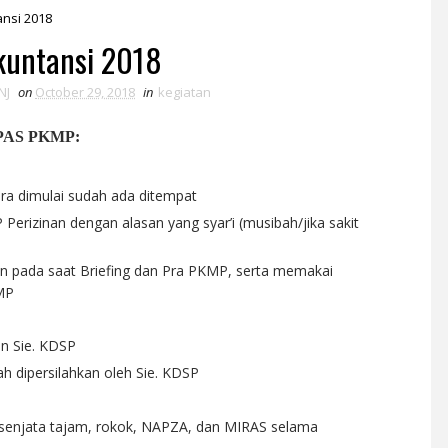
ansi 2018
kuntansi 2018
NJ
on
October 29, 2018
in
kegiatan
PAS PKMP:
ra dimulai sudah ada ditempat
P Perizinan dengan alasan yang syar’i (musibah/jika sakit
an pada saat Briefing dan Pra PKMP, serta memakai
MP
in Sie. KDSP
ah dipersilahkan oleh Sie. KDSP
senjata tajam, rokok, NAPZA, dan MIRAS selama