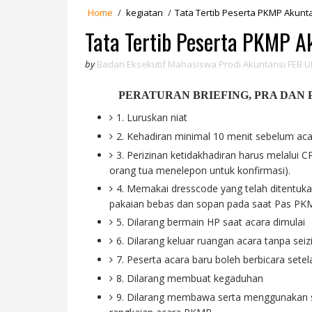
Home
/
kegiatan
/
Tata Tertib Peserta PKMP Akunt
Tata Tertib Peserta PKMP A
by
Badan Eksekutif Mahasiswa Prodi Akuntansi FEB U
PERATURAN BRIEFING, PRA DAN 
1. Luruskan niat
2. Kehadiran minimal 10 menit sebelum aca
3. Perizinan ketidakhadiran harus melalui C
orang tua menelepon untuk konfirmasi).
4. Memakai dresscode yang telah ditentuk
pakaian bebas dan sopan pada saat Pas PK
5. Dilarang bermain HP saat acara dimulai
6. Dilarang keluar ruangan acara tanpa seiz
7. Peserta acara baru boleh berbicara setel
8. Dilarang membuat kegaduhan
9. Dilarang membawa serta menggunakan 