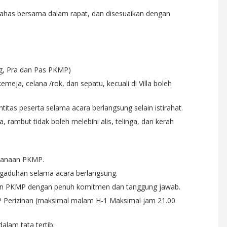
ibahas bersama dalam rapat, dan disesuaikan dengan
ng, Pra dan Pas PKMP)
kemeja, celana /rok, dan sepatu, kecuali di Villa boleh
tas peserta selama acara berlangsung selain istirahat.
a, rambut tidak boleh melebihi alis, telinga, dan kerah
ksanaan PKMP.
gaduhan selama acara berlangsung.
tan PKMP dengan penuh komitmen dan tanggung jawab.
 CP Perizinan (maksimal malam H-1 Maksimal jam 21.00
alam tata tertib.