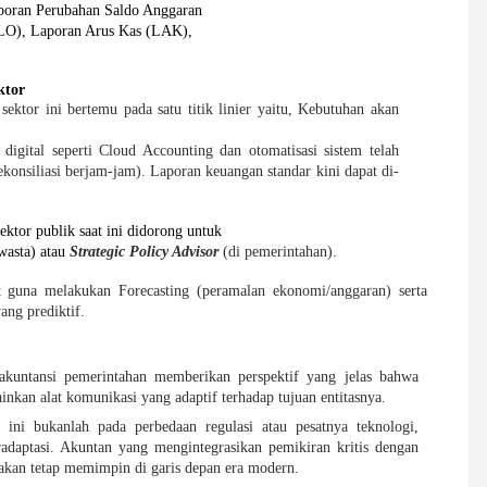
poran Perubahan Saldo Anggaran

LO), Laporan Arus Kas (LAK),

ktor
ektor ini bertemu pada satu titik linier yaitu, Kebutuhan akan
digital seperti Cloud Accounting dan otomatisasi sistem telah
rekonsiliasi berjam-jam). Laporan keuangan standar kini dapat di-
ktor publik saat ini didorong untuk

wasta) atau 
Strategic Policy Advisor 
(di pemerintahan). 
ut guna
melakukan Forecasting (peramalan ekonomi/anggaran) serta
yang prediktif.
kuntansi pemerintahan memberikan perspektif yang jelas bahwa
nkan alat komunikasi yang adaptif terhadap tujuan entitasnya.
ini bukanlah pada perbedaan regulasi atau pesatnya teknologi,
adaptasi. Akuntan yang mengintegrasikan pemikiran kritis dengan
an tetap memimpin di garis depan era modern.