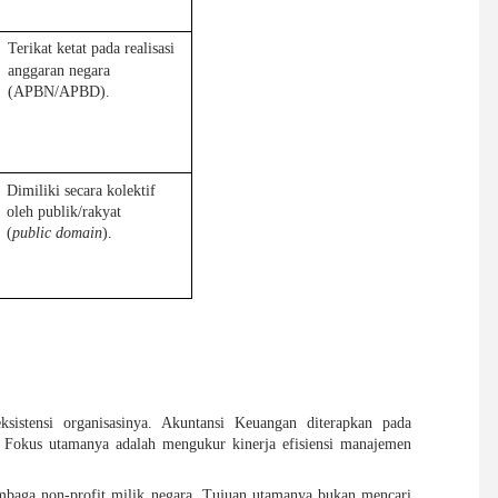
Terikat ketat pada realisasi 
anggaran negara 
(APBN/APBD).
Dimiliki secara kolektif 
oleh publik/rakyat 
(
public domain
).
ksistensi organisasinya. Akuntansi Keuangan diterapkan pada
). Fokus utamanya adalah mengukur kinerja efisiensi manajemen
embaga non-profit milik negara. Tujuan utamanya bukan mencari