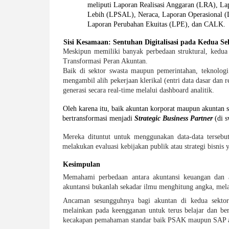
meliputi Laporan Realisasi Anggaran (LRA), La
Lebih (LPSAL), Neraca, Laporan Operasional (
Laporan Perubahan Ekuitas (LPE), dan CALK.
Sisi Kesamaan: Sentuhan Digitalisasi pada Kedua Se
Meskipun memiliki banyak perbedaan struktural, kedua s
Transformasi Peran Akuntan.
Baik di sektor swasta maupun pemerintahan, teknologi 
mengambil alih pekerjaan klerikal (entri data dasar dan 
generasi secara real-time melalui dashboard analitik.
Oleh karena itu, baik akuntan korporat maupun akuntan se
bertransformasi menjadi 
Strategic Business Partner 
(di s
Mereka dituntut untuk menggunakan data-data terseb
melakukan evaluasi kebijakan
publik atau strategi bisnis 
Kesimpulan 
Memahami perbedaan antara akuntansi keuangan dan a
akuntansi bukanlah sekadar ilmu menghitung angka, melai
Ancaman sesungguhnya bagi akuntan di kedua sektor 
melainkan pada keengganan untuk terus belajar dan ber
kecakapan pemahaman standar baik PSAK maupun SAP ak