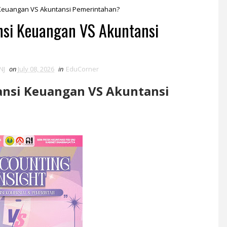
i Keuangan VS Akuntansi Pemerintahan?
nsi Keuangan VS Akuntansi
NJ
on
July 08, 2026
in
EduCorner
ansi Keuangan VS Akuntansi