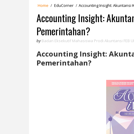
Home
/
EduCorner
/
Accounting Insight: Akuntans
Accounting Insight: Akunta
Pemerintahan?
by
Badan Eksekutif Mahasiswa Prodi Akuntansi FEB U
Accounting Insight: Akunt
Pemerintahan?