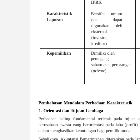
IFRS
.
Karakteristik 
Bersifat umum 
Laporan
dan dapat 
digunakan oleh 
eksternal 
(investor, 
kreditor).
Kepemilikan 
Dimiliki oleh 
pemegang 
saham atau perorangan 
(
private
).
Pembahasan Mendalam Perbedaan Karakteristik 
1. Orientasi dan Tujuan Lembaga 
Perbedaan paling fundamental terletak pada tujuan e
perusahaan swasta yang berorientasi pada laba (profit
dalam menghasilkan keuntungan bagi pemilik modal.
Sebaliknya, Akuntansi Pemerintahan diterapkan pada l