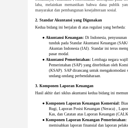
laba, melainkan memastikan bahwa dana publik yang 
masyarakat dan pembangunan kesejahteraan sosial.
2. Standar Akuntansi yang Digunakan 
Kedua bidang ini berjalan di atas regulasi yang berbeda: 
● 
Akuntansi Keuangan: 
Di Indonesia, penyusunan 
tunduk pada Standar Akuntansi Keuangan (SAK/
Akuntan Indonesia (IAI). Standar ini terus mempr
pasar modal.
● 
Akuntansi Pemerintahan: 
Lembaga negara wajib
Pemerintahan (SAP) yang diterbitkan oleh Komit
(KSAP). SAP dirancang untuk mengakomodasi str
undang-undang perbendaharaan.
3. Komponen Laporan Keuangan 
Hasil akhir dari siklus akuntansi kedua bidang ini memun
● 
Komponen Laporan Keuangan Komersial: 
Bias
Rugi, Laporan Posisi Keuangan (Neraca) , Lapor
Kas, dan Catatan atas Laporan Keuangan (CALK
● 
Komponen Laporan Keuangan Pemerintahan:
memisahkan laporan finansial dan laporan pela