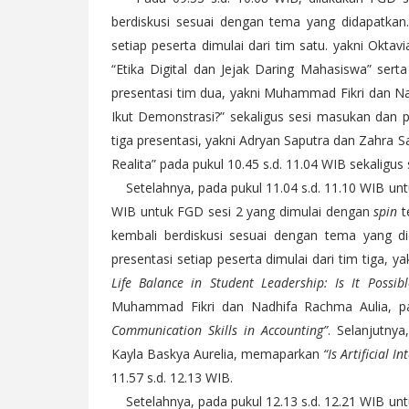
berdiskusi sesuai dengan tema yang didapatkan.
setiap peserta dimulai dari tim satu. yakni Ok
“Etika Digital dan Jejak Daring Mahasiswa” sert
presentasi tim dua, yakni Muhammad Fikri dan 
Ikut Demonstrasi?” sekaligus sesi masukan dan p
tiga presentasi, yakni Adryan Saputra dan Zahra S
Realita” pada pukul 10.45 s.d. 11.04 WIB sekaligu
Setelahnya, pada pukul 11.04 s.d. 11.10 WIB un
WIB untuk FGD sesi 2 yang dimulai dengan
spin
t
kembali berdiskusi sesuai dengan tema yang di
presentasi setiap peserta dimulai dari tim tiga,
Life Balance in Student Leadership: Is It Possibl
Muhammad Fikri dan Nadhifa Rachma Aulia, p
Communication Skills in Accounting”
. Selanjutny
Kayla Baskya Aurelia, memaparkan
“Is Artificial 
11.57 s.d. 12.13 WIB.
Setelahnya, pada pukul 12.13 s.d. 12.21 WIB un