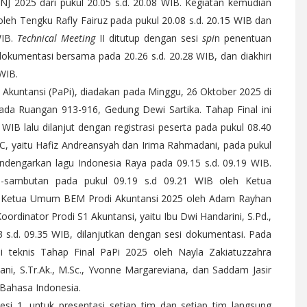
 2025 dari pukul 20.05 s.d. 20.08 WIB. Kegiatan kemudian
 oleh Tengku Rafly Fairuz pada pukul 20.08 s.d. 20.15 WIB dan
WIB.
Technical Meeting
II ditutup dengan sesi
spi
n penentuan
okumentasi bersama pada 20.26 s.d. 20.28 WIB, dan diakhiri
 WIB.
tri Akuntansi (PaPi), diadakan pada Minggu, 26 Oktober 2025 di
pada Ruangan 913-916, Gedung Dewi Sartika. Tahap Final ini
 WIB lalu dilanjut dengan registrasi peserta pada pukul 08.40
C, yaitu Hafiz Andreansyah dan Irima Rahmadani, pada pukul
mendengarkan lagu Indonesia Raya pada 09.15 s.d. 09.19 WIB.
n-sambutan pada pukul 09.19 s.d 09.21 WIB oleh Ketua
n, Ketua Umum BEM Prodi Akuntansi 2025 oleh Adam Rayhan
ordinator Prodi S1 Akuntansi, yaitu Ibu Dwi Handarini, S.Pd.,
3 s.d. 09.35 WIB, dilanjutkan dengan sesi dokumentasi. Pada
asi teknis Tahap Final PaPi 2025 oleh Nayla Zakiatuzzahra
yani, S.Tr.Ak., M.Sc., Yvonne Margareviana, dan Saddam Jasir
ahasa Indonesia.
si 1, untuk presentasi setiap tim dan setiap tim langsung