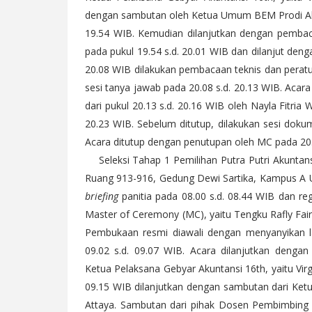
dengan sambutan oleh Ketua Umum BEM Prodi Akun
19.54 WIB. Kemudian dilanjutkan dengan pembaca
pada pukul 19.54 s.d. 20.01 WIB dan dilanjut denga
20.08 WIB dilakukan pembacaan teknis dan peratu
sesi tanya jawab pada 20.08 s.d. 20.13 WIB. Acar
dari pukul 20.13 s.d. 20.16 WIB oleh Nayla Fitria W
20.23 WIB. Sebelum ditutup, dilakukan sesi dokum
Acara ditutup dengan penutupan oleh MC pada 20.
Seleksi Tahap 1 Pemilihan Putra Putri Akunta
Ruang 913-916, Gedung Dewi Sartika, Kampus A Un
briefing
panitia pada 08.00 s.d. 08.44 WIB dan reg
Master of Ceremony (MC), yaitu Tengku Rafly Fair
Pembukaan resmi diawali dengan menyanyikan 
09.02 s.d. 09.07 WIB. Acara dilanjutkan deng
Ketua Pelaksana Gebyar Akuntansi 16th, yaitu Virg
09.15 WIB dilanjutkan dengan sambutan dari K
Attaya. Sambutan dari pihak Dosen Pembimbing