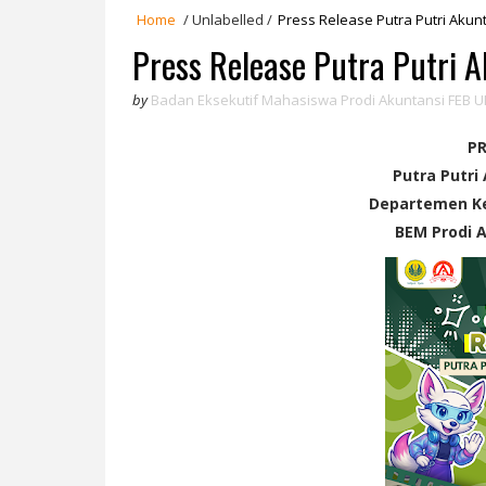
Home
/
Unlabelled
/
Press Release Putra Putri Akunt
Press Release Putra Putri 
by
Badan Eksekutif Mahasiswa Prodi Akuntansi FEB U
PR
Putra Putri
Departemen K
BEM Prodi A