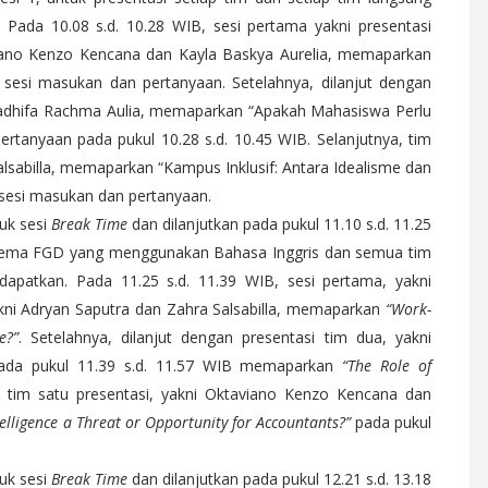
 Pada 10.08 s.d. 10.28 WIB, sesi pertama yakni presentasi
taviano Kenzo Kencana dan Kayla Baskya Aurelia, memaparkan
a sesi masukan dan pertanyaan. Setelahnya, dilanjut dengan
Nadhifa Rachma Aulia, memaparkan “Apakah Mahasiswa Perlu
ertanyaan pada pukul 10.28 s.d. 10.45 WIB. Selanjutnya, tim
alsabilla, memaparkan “Kampus Inklusif: Antara Idealisme dan
s sesi masukan dan pertanyaan.
tuk sesi
Break Time
dan dilanjutkan pada pukul 11.10 s.d. 11.25
ema FGD yang menggunakan Bahasa Inggris dan semua tim
dapatkan. Pada 11.25 s.d. 11.39 WIB, sesi pertama, yakni
 yakni Adryan Saputra dan Zahra Salsabilla, memaparkan
“Work-
e?”
. Setelahnya, dilanjut dengan presentasi tim dua, yakni
ada pukul 11.39 s.d. 11.57 WIB memaparkan
“The Role of
a, tim satu presentasi, yakni Oktaviano Kenzo Kencana dan
Intelligence a Threat or Opportunity for Accountants?”
pada pukul
tuk sesi
Break Time
dan dilanjutkan pada pukul 12.21 s.d. 13.18