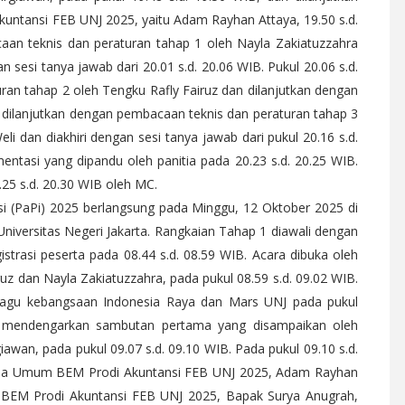
tansi FEB UNJ 2025, yaitu Adam Rayhan Attaya, 19.50 s.d.
an teknis dan peraturan tahap 1 oleh Nayla Zakiatuzzahra
n sesi tanya jawab dari 20.01 s.d. 20.06 WIB. Pukul 20.06 s.d.
ran tahap 2 oleh Tengku Rafly Fairuz dan dilanjutkan dengan
a dilanjutkan dengan pembacaan teknis dan peraturan tahap 3
eli dan diakhiri dengan sesi tanya jawab dari pukul 20.16 s.d.
entasi yang dipandu oleh panitia pada 20.23 s.d. 20.25 WIB.
25 s.d. 20.30 WIB oleh MC.
nsi (PaPi) 2025 berlangsung pada Minggu, 12 Oktober 2025 di
iversitas Negeri Jakarta. Rangkaian Tahap 1 diawali dengan
istrasi peserta pada 08.44 s.d. 08.59 WIB. Acara dibuka oleh
uz dan Nayla Zakiatuzzahra, pada pukul 08.59 s.d. 09.02 WIB.
lagu kebangsaan Indonesia Raya dan Mars UNJ pada pukul
an mendengarkan sambutan pertama yang disampaikan oleh
iawan, pada pukul 09.07 s.d. 09.10 WIB. Pada pukul 09.10 s.d.
etua Umum BEM Prodi Akuntansi FEB UNJ 2025, Adam Rayhan
 BEM Prodi Akuntansi FEB UNJ 2025, Bapak Surya Anugrah,