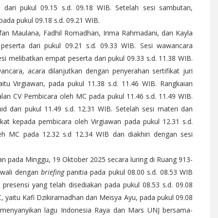
n dari pukul 09.15 s.d. 09.18 WIB. Setelah sesi sambutan,
pada pukul 09.18 s.d. 09.21 WIB.
Irfan Maulana, Fadhil Romadhan, Irima Rahmadani, dan Kayla
peserta dari pukul 09.21 s.d. 09.33 WIB. Sesi wawancara
si melibatkan empat peserta dari pukul 09.33 s.d. 11.38 WIB.
ncara, acara dilanjutkan dengan penyerahan sertifikat juri
itu Virgiawan, pada pukul 11.38 s.d. 11.46 WIB. Rangkaian
lan CV Pembicara oleh MC pada pukul 11.46 s.d. 11.49 WIB.
 dari pukul 11.49 s.d. 12.31 WIB. Setelah sesi materi dan
fikat kepada pembicara oleh Virgiawan pada pukul 12.31 s.d.
eh MC pada 12.32 s.d 12.34 WIB dan diakhiri dengan sesi
an pada Minggu, 19 Oktober 2025 secara luring di Ruang 913-
iawali dengan
briefing
panitia pada pukul 08.00 s.d. 08.53 WIB
i presensi yang telah disediakan pada pukul 08.53 s.d. 09.08
 yaitu Kafi Dzikiramadhan dan Meisya Ayu, pada pukul 09.08
ia menyanyikan lagu Indonesia Raya dan Mars UNJ bersama-