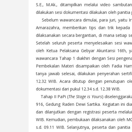
S.E., M.Ak., ditampilkan melalui video sambuta
dilakukan sesi dokumentasi dilakukan oleh panitia 
Sebelum wawancara dimulai, para juri, yaitu 
Amarazahra, memberikan tips dan trik kepada 
dilaksanakan secara bergantian, di mana setiap se
Setelah seluruh peserta menyelesaikan sesi wawa
oleh Ketua Pelaksana Gebyar Akuntansi 16th, ya
wawancara Tahap 1 diakhiri dengan Sesi pengena
Pembekalan Materi disampaikan oleh Fadia Hamid
tanya jawab selesai, dilakukan penyerahan serti
12.32 WIB. Acara ditutup dengan penutupan ol
dokumentasi dari pukul 12.34 s.d. 12.38 WIB.
Tahap II PaPi (
The Stage is Yours
) diselenggarak
916, Gedung Raden Dewi Sartika. Kegiatan ini d
dan dilanjutkan dengan registrasi peserta melalu
WIB. Kemudian, pembukaan dilaksanakan oleh MC,
s.d. 09.11 WIB. Selanjutnya, peserta dan panit