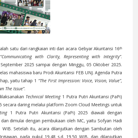
lah satu dari rangkaian inti dari acara Gebyar Akuntansi 16ᵗʰ
a
“Communicating with Clarity, Representing with Integrity”
.
19 September 2025 sampai dengan Minggu, 05 Oktober 2025.
ap kelas mahasiswa baru Prodi Akuntansi FEB UNJ. Agenda Putra
tahap, yaitu tahap 1
“The First Impression: Voice, Vision, Value”,
wn The Issue”
.
 dilaksanakan
Technical Meeting
1 Putra Putri Akuntansi (PaPi)
5 secara daring melalui platform Zoom Cloud Meetings untuk
ting
1 Putra Putri Akuntansi (PaPi) 2025 diawali dengan
IB dan dimulai dengan pembukaan oleh MC, yaitu Sofyan Hadi
48 WIB. Setelah itu, acara dilanjutkan dengan Sambutan oleh
irgiawan, pada pukul 19.48 s.d. 19.50 WIB, dan dilanjutkan