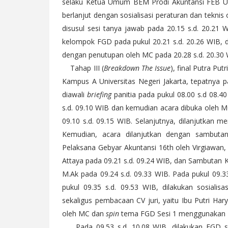
selaku Ketua Umum BEM Prodi Akuntansi FEB UNJ
berlanjut dengan sosialisasi peraturan dan teknis
disusul sesi tanya jawab pada 20.15 s.d. 20.21 
kelompok FGD pada pukul 20.21 s.d. 20.26 WIB, d
dengan penutupan oleh MC pada 20.28 s.d. 20.30
Tahap III (
Breakdown The Issue
), final Putra Pu
Kampus A Universitas Negeri Jakarta, tepatnya 
diawali
briefing
panitia pada pukul 08.00 s.d 08.40
s.d. 09.10 WIB dan kemudian acara dibuka oleh M
09.10 s.d. 09.15 WIB. Selanjutnya, dilanjutkan 
Kemudian, acara dilanjutkan dengan sambuta
Pelaksana Gebyar Akuntansi 16th oleh Virgiawa
Attaya pada 09.21 s.d. 09.24 WIB, dan Sambutan Ko
M.Ak pada 09.24 s.d. 09.33 WIB. Pada pukul 09.3
pukul 09.35 s.d. 09.53 WIB, dilakukan sosialis
sekaligus pembacaan CV juri, yaitu Ibu Putri Har
oleh MC dan
spin
tema FGD Sesi 1 menggunakan B
Pada 09.53 s.d. 10.08 WIB, dilakukan FGD se