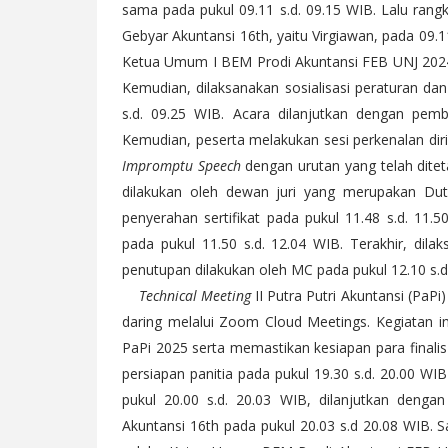
sama pada pukul 09.11 s.d. 09.15 WIB. Lalu ran
Gebyar Akuntansi 16th, yaitu Virgiawan, pada 09.
Ketua Umum I BEM Prodi Akuntansi FEB UNJ 2024,
Kemudian, dilaksanakan sosialisasi peraturan dan
s.d. 09.25 WIB. Acara dilanjutkan dengan pem
Kemudian, peserta melakukan sesi perkenalan diri
Impromptu Speech
dengan urutan yang telah diteta
dilakukan oleh dewan juri yang merupakan Dut
penyerahan sertifikat pada pukul 11.48 s.d. 11.5
pada pukul 11.50 s.d. 12.04 WIB. Terakhir, dil
penutupan dilakukan oleh MC pada pukul 12.10 s.d
Technical Meeting
II Putra Putri Akuntansi (PaP
daring melalui Zoom Cloud Meetings. Kegiatan in
PaPi 2025 serta memastikan kesiapan para finali
persiapan panitia pada pukul 19.30 s.d. 20.00 W
pukul 20.00 s.d. 20.03 WIB, dilanjutkan denga
Akuntansi 16th pada pukul 20.03 s.d 20.08 WIB.