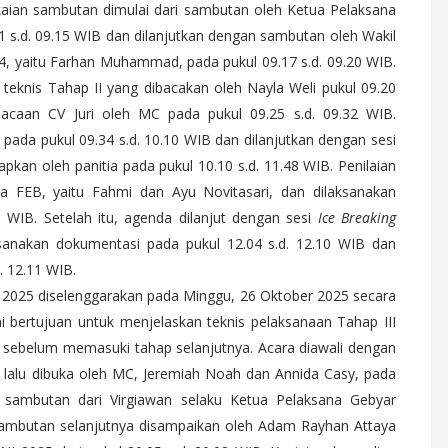
gkaian sambutan dimulai dari sambutan oleh Ketua Pelaksana
11 s.d. 09.15 WIB dan dilanjutkan dengan sambutan oleh Wakil
 yaitu Farhan Muhammad, pada pukul 09.17 s.d. 09.20 WIB.
 teknis Tahap II yang dibacakan oleh Nayla Weli pukul 09.20
bacaan CV Juri oleh MC pada pukul 09.25 s.d. 09.32 WIB.
 pada pukul 09.34 s.d. 10.10 WIB dan dilanjutkan dengan sesi
pkan oleh panitia pada pukul 10.10 s.d. 11.48 WIB. Penilaian
a FEB, yaitu Fahmi dan Ayu Novitasari, dan dilaksanakan
0 WIB. Setelah itu, agenda dilanjut dengan sesi
Ice Breaking
aksanakan dokumentasi pada pukul 12.04 s.d. 12.10 WIB dan
. 12.11 WIB.
i) 2025 diselenggarakan pada Minggu, 26 Oktober 2025 secara
i bertujuan untuk menjelaskan teknis pelaksanaan Tahap III
s sebelum memasuki tahap selanjutnya. Acara diawali dengan
IB lalu dibuka oleh MC, Jeremiah Noah dan Annida Casy, pada
n sambutan dari Virgiawan selaku Ketua Pelaksana Gebyar
 Sambutan selanjutnya disampaikan oleh Adam Rayhan Attaya