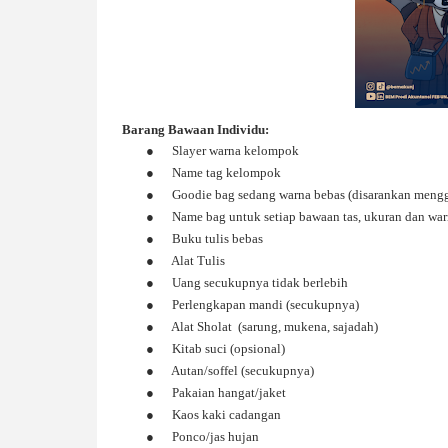
Barang Bawaan Individu:
●
Slayer warna kelompok
●
Name tag kelompok
●
Goodie bag sedang warna bebas (disarankan me
●
Name bag untuk setiap bawaan tas, ukuran dan warn
●
Buku tulis bebas
●
Alat Tulis
●
Uang secukupnya tidak berlebih
●
Perlengkapan mandi (secukupnya)
●
Alat Sholat (sarung, mukena, sajadah)
●
Kitab suci (opsional)
●
Autan/soffel (secukupnya)
●
Pakaian hangat/jaket
●
Kaos kaki cadangan
●
Ponco/jas hujan