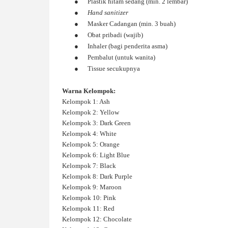
●
Plastik hitam sedang (min. 2 lembar)
●
Hand sanitizer
●
Masker Cadangan (min. 3 buah)
●
Obat pribadi (wajib)
●
Inhaler (bagi penderita asma)
●
Pembalut (untuk wanita)
●
Tissue secukupnya
Warna Kelompok:
Kelompok 1: Ash
Kelompok 2: Yellow
Kelompok 3: Dark Green
Kelompok 4: White
Kelompok 5: Orange
Kelompok 6: Light Blue
Kelompok 7: Black
Kelompok 8: Dark Purple
Kelompok 9: Maroon
Kelompok 10: Pink
Kelompok 11: Red
Kelompok 12: Chocolate