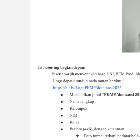
Isi
name tag
bagian depan:
-
Peserta
wajib
menyertakan logo UNJ, BEM Prodi Ak
Logo dapat diunduh pada tautan berikut:
https://bit.ly/LogoPKMPAkuntansi2025
●
Memberikan judul “
PKMP Akuntansi 20
●
Nama lengkap
●
Kelompok
●
NIM
●
Kelas
●
Pasfoto (4x6), dengan ketentuan:
❖
Foto formal terbaru berlatar bel