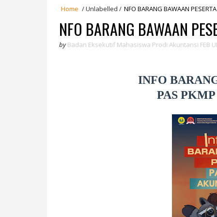
Home
/
Unlabelled
/
NFO BARANG BAWAAN PESERTA 
NFO BARANG BAWAAN PESE
by
Badan Eksekutif Mahasiswa Prodi Akuntansi FEB U
INFO BARAN
PAS PKMP