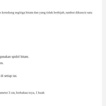
kerudung segitiga hitam dan yang tidak berhijab, rambut dikuncir satu
unakan spidol hitam.
cm.
di setiap tas.
meter 3 cm, berbahan toya, 1 buah