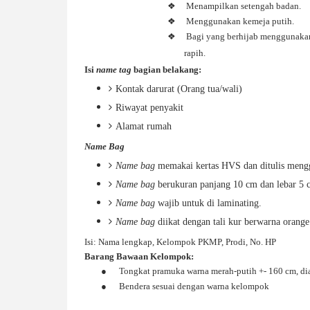
❖
Menampilkan setengah badan.
❖
Menggunakan kemeja putih.
❖
Bagi yang berhijab menggunakan 
rapih.
Isi
name tag
bagian belakang:
Kontak darurat (Orang tua/wali)
Riwayat penyakit
Alamat rumah
Name Bag
Name bag
memakai kertas HVS dan ditulis mengg
Name bag
berukuran panjang 10 cm dan lebar 5 
Name bag
wajib untuk di laminating.
Name bag
diikat dengan tali kur berwarna orange 
Isi: Nama lengkap, Kelompok PKMP, Prodi, No. HP
Barang Bawaan Kelompok:
●
Tongkat pramuka warna merah-putih +- 160 cm, dia
●
Bendera sesuai dengan warna kelompok