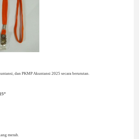
untansi, dan PKMP Akuntansi 202
5 secara berurutan.
2
5”
akang merah.