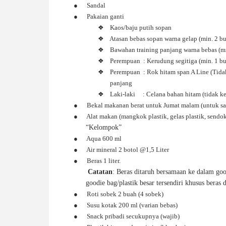
●
Sandal
●
Pakaian ganti
❖
Kaos/baju putih sopan
❖
Atasan bebas sopan warna gelap (min. 2 b
❖
Bawahan training panjang warna bebas (mi
❖
Perempuan : Kerudung segitiga (min. 1 bu
❖
Perempuan : Rok hitam span A Line (Tidak
panjang
❖
Laki-laki : Celana bahan hitam (tidak ke
●
Bekal makanan berat untuk Jumat malam (untuk sa
●
Alat makan (mangkok plastik, gelas plastik, sendo
“Kelompok”
●
Aqua 600 ml
●
Air mineral 2 botol @1,5 Liter
●
Beras 1 liter.
Catatan
: Beras
ditaruh bersamaan ke dalam goo
goodie bag/plastik besar tersendiri khusus beras 
●
Roti sobek 2 buah (4 sobek)
●
Susu kotak 200 ml (varian bebas)
●
Snack pribadi secukupnya (wajib)