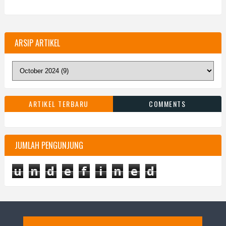
ARSIP ARTIKEL
ARTIKEL TERBARU
COMMENTS
JUMLAH PENGUNJUNG
u
n
d
e
f
i
n
e
d