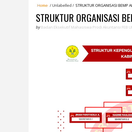
Home
/
Unlabelled
/
STRUKTUR ORGANISASI BEMP A
STRUKTUR ORGANISASI BE
by
Badan Eksekutif Mahasiswa Prodi Akuntansi FEB U