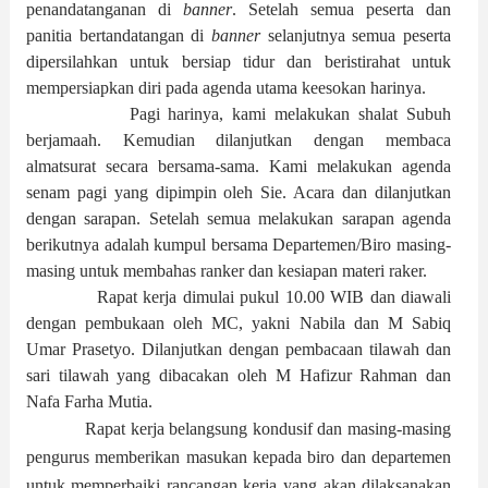
penandatanganan di
banner
. Setelah
semua peserta dan
panitia bertandatangan
di
banner
selanjutnya semua peserta
dipersilahkan untuk bersiap tidur dan beristirahat untuk
mempersiapkan diri pada agenda utama keesokan harinya.
Pagi harinya,
kami
melakukan shalat
S
ubuh
berjamaah. Kemudian dilanjutkan dengan membaca
a
lmatsurat secara bersama-sama.
K
ami melakukan agenda
senam pagi yang dipimpin oleh Sie
.
Acara
dan dilanjutkan
dengan
sarapan. Setelah semua melakukan sarapan agenda
berikutnya adalah kumpul
bersama Departemen/Biro masing-
masing
untuk membahas ranker dan kesiapan materi raker.
Rapat kerja dimulai pukul 10.00 WIB dan diawali
dengan pembukaan oleh MC, yakni Nabila dan M Sabiq
Umar Prasetyo. Dilanjutkan dengan pembacaan tilawah dan
sari tilawah yang dibacakan oleh M Hafizur Rahman dan
Nafa Farha Mutia.
Rapat kerja belangsung kondusif dan masing-masing
pengurus memberikan masukan kepada biro dan departemen
untuk memperbaiki rancangan kerja yang akan dilaksanakan