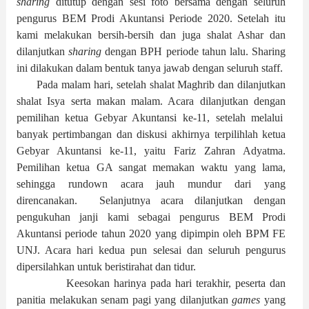
sharing
ditutup dengan sesi foto bersama dengan seluruh
pengurus BEM Prodi Akuntansi Periode 2020. Setelah itu
kami melakukan bersih-bersih dan juga shalat
Ashar dan
dilanjutkan
sharing
dengan BPH periode tahun lalu
.
Sharing
ini dilakukan dalam bentuk tanya jawab dengan seluruh staff
.
Pada malam hari,
setelah shalat
M
aghrib dan dilanjutkan
shalat
I
sya
serta
makan malam. Acara dilanjutkan dengan
pemilihan ketua Gebyar Akuntansi ke-11, setelah melalui
banyak pertimbangan dan diskusi akhirnya terpilihlah ketua
Gebyar Akuntansi ke-11, yaitu Fariz Zahran Adyatma.
Pemilihan ketua GA sangat memakan waktu yang lama,
sehingga rundown acara jauh mundur dari yang
direncanakan.
Selanjutnya acara dilanjutkan dengan
pengukuhan janji kami sebagai pengurus BEM Prodi
Akuntansi periode tahun 2020 yang dipimpin oleh BPM FE
UNJ. Acara hari kedua pun selesai dan seluruh pengurus
dipersilahkan untuk beristirahat dan tidur.
Keesokan harinya pada hari terakhir,
peserta dan
panitia melakukan senam pagi yang dilanjutkan
games
yang