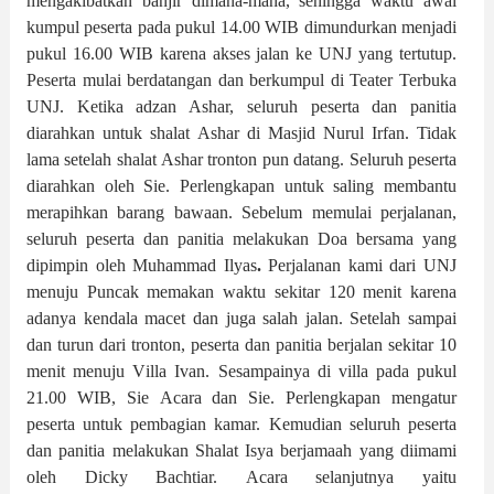
mengakibatkan banjir dimana-mana, sehingga waktu awal
kumpul peserta pada pukul 14.00 WIB dimundurkan menjadi
pukul 16.00 WIB karena akses jalan ke UNJ yang tertutup.
Peserta mulai berdatangan dan berkumpul di Teater Terbuka
UNJ. Ketika adzan Ashar, seluruh peserta dan panitia
diarahkan untuk shalat
A
shar di Masjid Nurul Irfan.
Tidak
lama
setelah shalat
A
shar tronton pun datang. Seluruh peserta
diarahkan oleh Sie.
Per
lengkapan
untuk saling membantu
merapihkan barang bawaan. Sebelum memulai perjalanan,
seluruh peserta dan panitia melakukan Doa bersama yang
dipimpin oleh Muhammad Ilyas
.
Perjalanan kami dari UNJ
menuju Puncak memakan waktu sekitar 120
menit karena
ada
nya
kendala macet dan
juga
salah jalan.
S
etelah sampai
dan turun dari tronton, peserta dan panitia berjalan sekitar 10
menit menuju
V
illa Ivan. Sesampainya di villa pada pukul
21.00 WIB, Sie
A
cara dan Sie
.
Perlengkapan
mengatur
peserta untuk pembagian kamar. Kemudian seluruh peserta
dan panitia melakukan Shalat Isya berjamaah yang diimami
oleh Dicky Bachtiar.
Acara selanjutnya
yaitu