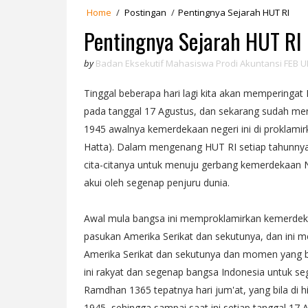
Home
/
Postingan
/
Pentingnya Sejarah HUT RI
Pentingnya Sejarah HUT RI
by
Badan Eksekutif Mahasiswa Prodi Akuntansi FEB U
Tinggal beberapa hari lagi kita akan memperingat 
pada tanggal 17 Agustus, dan sekarang sudah meng
1945 awalnya kemerdekaan negeri ini di proklamirk
Hatta). Dalam mengenang HUT RI setiap tahunnya,
cita-citanya untuk menuju gerbang kemerdekaan N
akui oleh segenap penjuru dunia.
Awal mula bangsa ini memproklamirkan kemerdeka
pasukan Amerika Serikat dan sekutunya, dan ini
Amerika Serikat dan sekutunya dan momen yang bai
ini rakyat dan segenap bangsa Indonesia untuk 
Ramdhan 1365 tepatnya hari jum'at, yang bila di 
1945, sehingga sampai saat ini setiap tanggal 17 