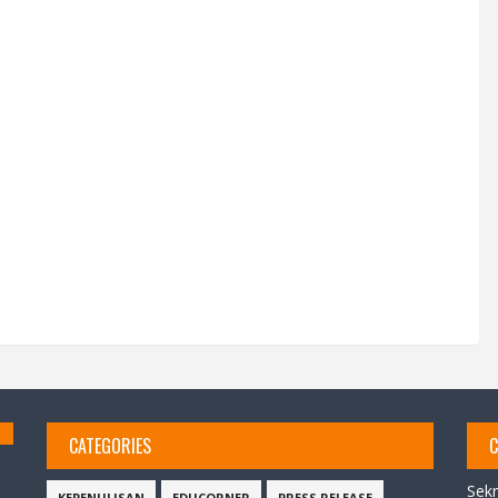
CATEGORIES
C
Sekr
KEPENULISAN
EDUCORNER
PRESS RELEASE