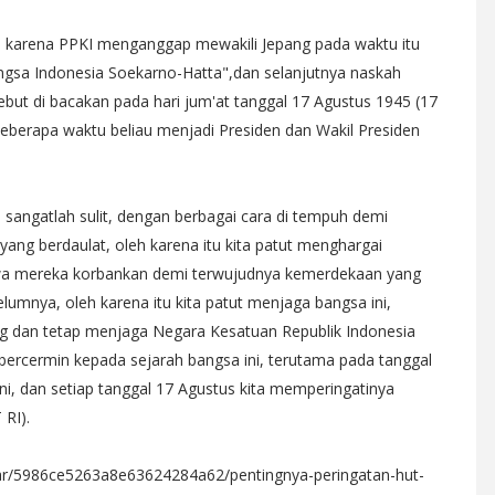
karena PPKI menganggap mewakili Jepang pada waktu itu
ngsa Indonesia Soekarno-Hatta",dan selanjutnya naskah
sebut di bacakan pada hari jum'at tanggal 17 Agustus 1945 (17
berapa waktu beliau menjadi Presiden dan Wakil Presiden
 sangatlah sulit, dengan berbagai cara di tempuh demi
ang berdaulat, oleh karena itu kita patut menghargai
wa mereka korbankan demi terwujudnya kemerdekaan yang
elumnya, oleh karena itu kita patut menjaga bangsa ini,
g dan tetap menjaga Negara Kesatuan Republik Indonesia
bercermin kepada sejarah bangsa ini, terutama pada tanggal
i, dan setiap tanggal 17 Agustus kita memperingatinya
 RI).
ar/5986ce5263a8e63624284a62/pentingnya-peringatan-hut-