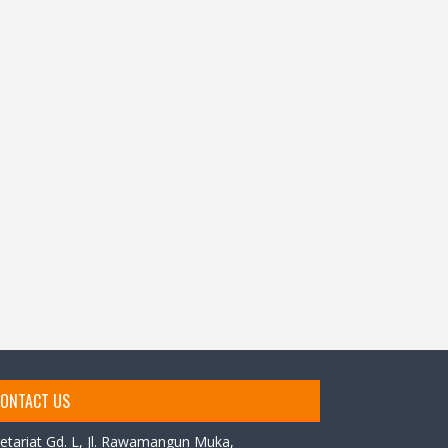
ONTACT US
etariat Gd. L,
Jl. Rawamangun Muka,