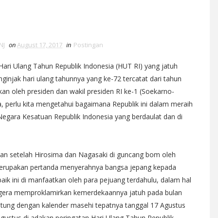
NJ
on
August 17, 2017
in
Postingan
Hari Ulang Tahun Republik Indonesia (HUT RI) yang jatuh
injak hari ulang tahunnya yang ke-72 tercatat dari tahun
an oleh presiden dan wakil presiden RI ke-1 (Soekarno-
 perlu kita mengetahui bagaimana Republik ini dalam meraih
egara Kesatuan Republik Indonesia yang berdaulat dan di
n setelah Hirosima dan Nagasaki di guncang bom oleh
 merupakan pertanda menyerahnya bangsa jepang kepada
k ini di manfaatkan oleh para pejuang terdahulu, dalam hal
segera memproklamirkan kemerdekaannya jatuh pada bulan
hitung dengan kalender masehi tepatnya tanggal 17 Agustus
Agustus di adakan peringatan Hari Ulang Tahun Republik