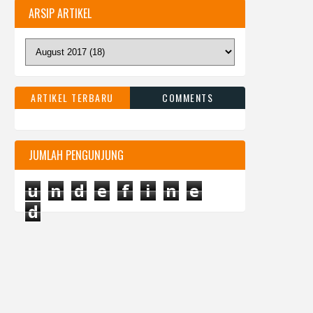
ARSIP ARTIKEL
ARTIKEL TERBARU
COMMENTS
JUMLAH PENGUNJUNG
u
n
d
e
f
i
n
e
d