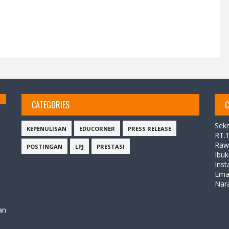
CATEGORIES
C
Sekr
KEPENULISAN
EDUCORNER
PRESS RELEASE
RT.
Raw
POSTINGAN
LPJ
PRESTASI
Ibuk
Ins
Ema
Nar
an