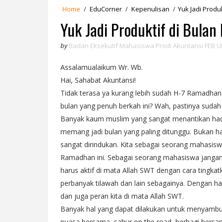
Home
/
EduCorner
/
Kepenulisan
/
Yuk Jadi Produ
Yuk Jadi Produktif di Bula
by
Badan Eksekutif Mahasiswa Prodi Akuntansi FEB U
Assalamualaikum Wr. Wb.
Hai, Sahabat Akuntansi!
Tidak terasa ya kurang lebih sudah H-7 Ramadh
bulan yang penuh berkah ini? Wah, pastinya sudah
Banyak kaum muslim yang sangat menantikan had
memang jadi bulan yang paling ditunggu. Bukan h
sangat dirindukan. Kita sebagai seorang mahasi
Ramadhan ini. Sebagai seorang mahasiswa jangan ha
harus aktif di mata Allah SWT dengan cara tingka
perbanyak tilawah dan lain sebagainya. Dengan hal 
dan juga peran kita di mata Allah SWT.
Banyak hal yang dapat dilakukan untuk menyamb
puasa bersama, sahur on the road, berbagi bersa